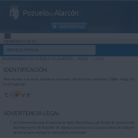
Pozuelo
Alarcón
de
ÁREA PERSONAL
09/08/2026 12:42:10
INICIO
SEDE ELECTRÓNICA
AYUNTAMIENTO DE POZUELO DE ALARCÓN
>
INICIO
>
LOGIN
INFORMACIÓN PÚBLICA
IDENTIFICACIÓN
MI CARPETA
Para acceder a la zona privada es necesario identificarse mediante Cl@ve. Haga clic
en el logotipo.
INFORMACIÓN MUNICIPAL
AYUDA
ADVERTENCIA LEGAL
Le informamos que el sistema de Sede Electrónica y de Portal de Servicios del
Ayuntamiento de Pozuelo de Alarcón solicita a los usuarios datos de carácter
personal para realizar la tramitación solicitada.