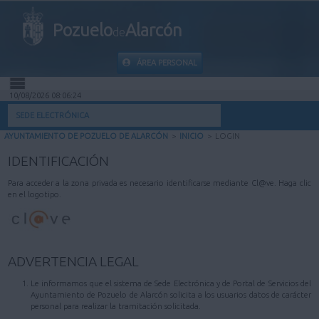
Pozuelo
Alarcón
de
ÁREA PERSONAL
10/08/2026 08:06:24
INICIO
SEDE ELECTRÓNICA
AYUNTAMIENTO DE POZUELO DE ALARCÓN
>
INICIO
>
LOGIN
INFORMACIÓN PÚBLICA
IDENTIFICACIÓN
MI CARPETA
Para acceder a la zona privada es necesario identificarse mediante Cl@ve. Haga clic
en el logotipo.
INFORMACIÓN MUNICIPAL
AYUDA
ADVERTENCIA LEGAL
Le informamos que el sistema de Sede Electrónica y de Portal de Servicios del
Ayuntamiento de Pozuelo de Alarcón solicita a los usuarios datos de carácter
personal para realizar la tramitación solicitada.