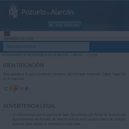
Pozuelo
Alarcón
de
ÁREA PERSONAL
09/08/2026 08:14:36
INICIO
SEDE ELECTRÓNICA
AYUNTAMIENTO DE POZUELO DE ALARCÓN
>
INICIO
>
LOGIN
INFORMACIÓN PÚBLICA
IDENTIFICACIÓN
MI CARPETA
Para acceder a la zona privada es necesario identificarse mediante Cl@ve. Haga clic
en el logotipo.
INFORMACIÓN MUNICIPAL
AYUDA
ADVERTENCIA LEGAL
Le informamos que el sistema de Sede Electrónica y de Portal de Servicios del
Ayuntamiento de Pozuelo de Alarcón solicita a los usuarios datos de carácter
personal para realizar la tramitación solicitada.