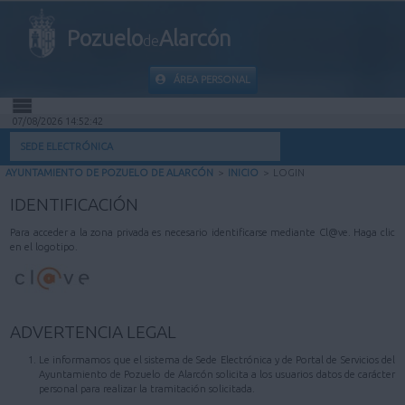
Pozuelo
Alarcón
de
ÁREA PERSONAL
07/08/2026 14:52:42
INICIO
SEDE ELECTRÓNICA
AYUNTAMIENTO DE POZUELO DE ALARCÓN
>
INICIO
>
LOGIN
INFORMACIÓN PÚBLICA
IDENTIFICACIÓN
MI CARPETA
Para acceder a la zona privada es necesario identificarse mediante Cl@ve. Haga clic
en el logotipo.
INFORMACIÓN MUNICIPAL
AYUDA
ADVERTENCIA LEGAL
Le informamos que el sistema de Sede Electrónica y de Portal de Servicios del
Ayuntamiento de Pozuelo de Alarcón solicita a los usuarios datos de carácter
personal para realizar la tramitación solicitada.