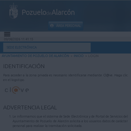
Pozuelo
Alarcón
de
ÁREA PERSONAL
09/08/2026 11:41:15
INICIO
SEDE ELECTRÓNICA
AYUNTAMIENTO DE POZUELO DE ALARCÓN
>
INICIO
>
LOGIN
INFORMACIÓN PÚBLICA
IDENTIFICACIÓN
MI CARPETA
Para acceder a la zona privada es necesario identificarse mediante Cl@ve. Haga clic
en el logotipo.
INFORMACIÓN MUNICIPAL
AYUDA
ADVERTENCIA LEGAL
Le informamos que el sistema de Sede Electrónica y de Portal de Servicios del
Ayuntamiento de Pozuelo de Alarcón solicita a los usuarios datos de carácter
personal para realizar la tramitación solicitada.