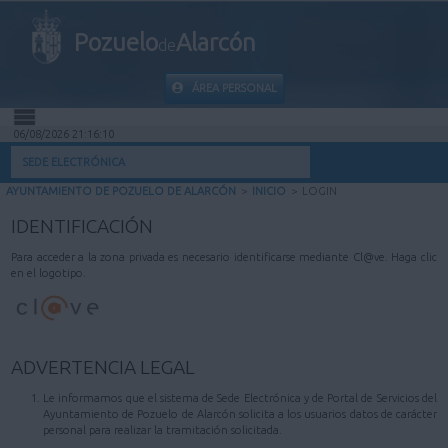
Pozuelo
Alarcón
de
ÁREA PERSONAL
06/08/2026 21:16:10
INICIO
SEDE ELECTRÓNICA
AYUNTAMIENTO DE POZUELO DE ALARCÓN
>
INICIO
>
LOGIN
INFORMACIÓN PÚBLICA
IDENTIFICACIÓN
MI CARPETA
Para acceder a la zona privada es necesario identificarse mediante Cl@ve. Haga clic
en el logotipo.
INFORMACIÓN MUNICIPAL
AYUDA
ADVERTENCIA LEGAL
Le informamos que el sistema de Sede Electrónica y de Portal de Servicios del
Ayuntamiento de Pozuelo de Alarcón solicita a los usuarios datos de carácter
personal para realizar la tramitación solicitada.