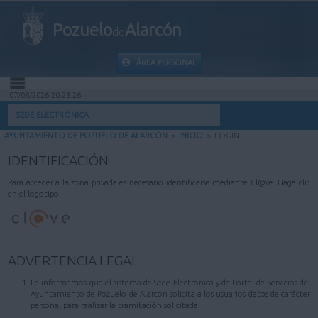
Pozuelo
Alarcón
de
ÁREA PERSONAL
07/08/2026 20:23:26
INICIO
SEDE ELECTRÓNICA
AYUNTAMIENTO DE POZUELO DE ALARCÓN
>
INICIO
>
LOGIN
INFORMACIÓN PÚBLICA
IDENTIFICACIÓN
MI CARPETA
Para acceder a la zona privada es necesario identificarse mediante Cl@ve. Haga clic
en el logotipo.
INFORMACIÓN MUNICIPAL
AYUDA
ADVERTENCIA LEGAL
Le informamos que el sistema de Sede Electrónica y de Portal de Servicios del
Ayuntamiento de Pozuelo de Alarcón solicita a los usuarios datos de carácter
personal para realizar la tramitación solicitada.