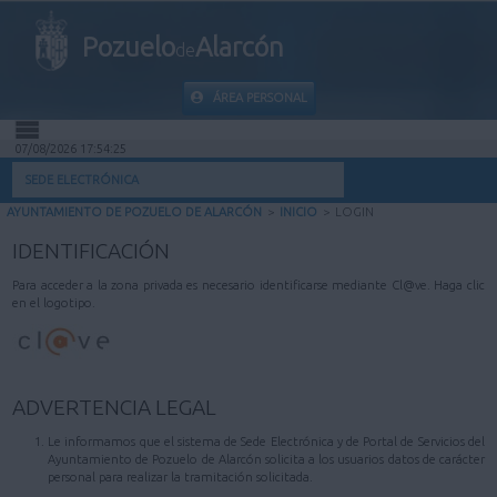
Pozuelo
Alarcón
de
ÁREA PERSONAL
07/08/2026 17:54:25
INICIO
SEDE ELECTRÓNICA
AYUNTAMIENTO DE POZUELO DE ALARCÓN
>
INICIO
>
LOGIN
INFORMACIÓN PÚBLICA
IDENTIFICACIÓN
MI CARPETA
Para acceder a la zona privada es necesario identificarse mediante Cl@ve. Haga clic
en el logotipo.
INFORMACIÓN MUNICIPAL
AYUDA
ADVERTENCIA LEGAL
Le informamos que el sistema de Sede Electrónica y de Portal de Servicios del
Ayuntamiento de Pozuelo de Alarcón solicita a los usuarios datos de carácter
personal para realizar la tramitación solicitada.