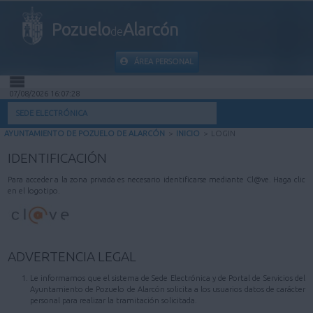
Pozuelo
Alarcón
de
ÁREA PERSONAL
07/08/2026 16:07:28
INICIO
SEDE ELECTRÓNICA
AYUNTAMIENTO DE POZUELO DE ALARCÓN
>
INICIO
>
LOGIN
INFORMACIÓN PÚBLICA
IDENTIFICACIÓN
MI CARPETA
Para acceder a la zona privada es necesario identificarse mediante Cl@ve. Haga clic
en el logotipo.
INFORMACIÓN MUNICIPAL
AYUDA
ADVERTENCIA LEGAL
Le informamos que el sistema de Sede Electrónica y de Portal de Servicios del
Ayuntamiento de Pozuelo de Alarcón solicita a los usuarios datos de carácter
personal para realizar la tramitación solicitada.