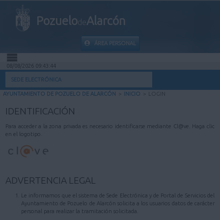
Pozuelo
Alarcón
de
ÁREA PERSONAL
08/08/2026 09:43:44
INICIO
SEDE ELECTRÓNICA
AYUNTAMIENTO DE POZUELO DE ALARCÓN
>
INICIO
>
LOGIN
INFORMACIÓN PÚBLICA
IDENTIFICACIÓN
MI CARPETA
Para acceder a la zona privada es necesario identificarse mediante Cl@ve. Haga clic
en el logotipo.
INFORMACIÓN MUNICIPAL
AYUDA
ADVERTENCIA LEGAL
Le informamos que el sistema de Sede Electrónica y de Portal de Servicios del
Ayuntamiento de Pozuelo de Alarcón solicita a los usuarios datos de carácter
personal para realizar la tramitación solicitada.