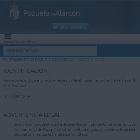
Pozuelo
Alarcón
de
ÁREA PERSONAL
08/08/2026 14:35:46
INICIO
SEDE ELECTRÓNICA
AYUNTAMIENTO DE POZUELO DE ALARCÓN
>
INICIO
>
LOGIN
INFORMACIÓN PÚBLICA
IDENTIFICACIÓN
MI CARPETA
Para acceder a la zona privada es necesario identificarse mediante Cl@ve. Haga clic
en el logotipo.
INFORMACIÓN MUNICIPAL
AYUDA
ADVERTENCIA LEGAL
Le informamos que el sistema de Sede Electrónica y de Portal de Servicios del
Ayuntamiento de Pozuelo de Alarcón solicita a los usuarios datos de carácter
personal para realizar la tramitación solicitada.