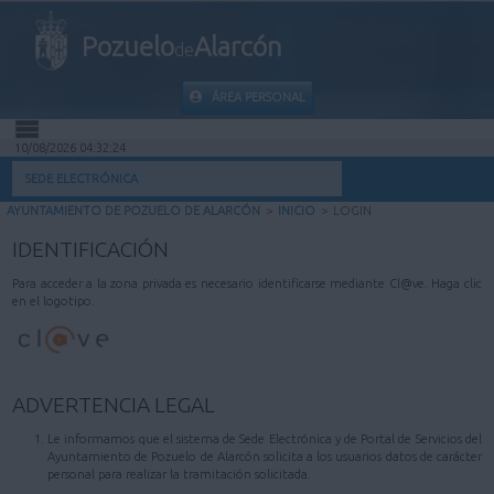
Pozuelo
Alarcón
de
ÁREA PERSONAL
10/08/2026 04:32:24
INICIO
SEDE ELECTRÓNICA
AYUNTAMIENTO DE POZUELO DE ALARCÓN
>
INICIO
>
LOGIN
INFORMACIÓN PÚBLICA
IDENTIFICACIÓN
MI CARPETA
Para acceder a la zona privada es necesario identificarse mediante Cl@ve. Haga clic
en el logotipo.
INFORMACIÓN MUNICIPAL
AYUDA
ADVERTENCIA LEGAL
Le informamos que el sistema de Sede Electrónica y de Portal de Servicios del
Ayuntamiento de Pozuelo de Alarcón solicita a los usuarios datos de carácter
personal para realizar la tramitación solicitada.