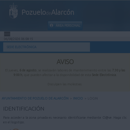
Pozuelo
Alarcón
de
ÁREA PERSONAL
06/08/2026 06:08:15
INICIO
SEDE ELECTRÓNICA
INFORMACIÓN PÚBLICA
AVISO
El jueves,
6 de agosto
, se realizarán labores de mantenimiento entre las
7:30 y las
MI CARPETA
9:00 h
, que pueden afectar a la disponibilidad de esta
Sede Electrónica
.
Disculpen las molestias.
INFORMACIÓN MUNICIPAL
AYUNTAMIENTO DE POZUELO DE ALARCÓN
>
INICIO
>
LOGIN
AYUDA
IDENTIFICACIÓN
Para acceder a la zona privada es necesario identificarse mediante Cl@ve. Haga clic
en el logotipo.