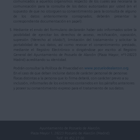
comunicados a aquellos organismos respecto de los cuales sea necesaria la
comunicación para la consulta de los datos autorizados por usted (en el
supuesto de que no otorguen su consentimiento para la consulta de alguno
de los datos anteriormente consignados, deberán presentar la
correspondiente documentación en papel).
Mediante el envío del formulario declararán haber sido informados sobre la
posibilidad de ejercitar los derechos de acceso, rectificación, oposición,
supresión (?derecho al olvido?), limitación del tratamiento y solicitar la
portabilidad de sus datos, así como revocar el consentimiento prestado,
mediante el Registro Electrónico o dirigiéndose por escrito al Registro
General del Ayuntamiento de Pozuelo de Alarcón (Plaza Mayor, nº1-28223
Madrid) acreditando su identidad.
Podrán consultar la Política de Privacidad en
www.pozuelodealarcon.org
.
En el caso de que deban incluirse datos de carácter personal de personas
físicas distintas a la persona que lo firma deberá, con carácter previo a su
inclusión, informarles de los extremos contenidos en los párrafos anteriores
y poseer su consentimiento expreso para el tratamiento de sus datos.
Ayuntamiento de Pozuelo de Alarcón.
Plaza Mayor 1, 28223 Pozuelo de Alarcón (Madrid)
Telf. 91 452 27 00