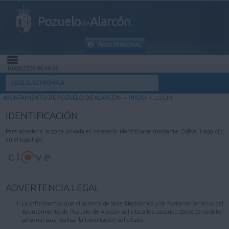
Pozuelo
Alarcón
de
ÁREA PERSONAL
10/08/2026 06:46:38
INICIO
SEDE ELECTRÓNICA
AYUNTAMIENTO DE POZUELO DE ALARCÓN
>
INICIO
>
LOGIN
INFORMACIÓN PÚBLICA
IDENTIFICACIÓN
MI CARPETA
Para acceder a la zona privada es necesario identificarse mediante Cl@ve. Haga clic
en el logotipo.
INFORMACIÓN MUNICIPAL
AYUDA
ADVERTENCIA LEGAL
Le informamos que el sistema de Sede Electrónica y de Portal de Servicios del
Ayuntamiento de Pozuelo de Alarcón solicita a los usuarios datos de carácter
personal para realizar la tramitación solicitada.