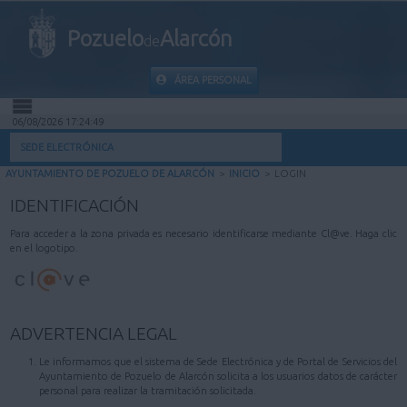
Pozuelo
Alarcón
de
ÁREA PERSONAL
06/08/2026 17:24:49
INICIO
SEDE ELECTRÓNICA
AYUNTAMIENTO DE POZUELO DE ALARCÓN
>
INICIO
>
LOGIN
INFORMACIÓN PÚBLICA
IDENTIFICACIÓN
MI CARPETA
Para acceder a la zona privada es necesario identificarse mediante Cl@ve. Haga clic
en el logotipo.
INFORMACIÓN MUNICIPAL
AYUDA
ADVERTENCIA LEGAL
Le informamos que el sistema de Sede Electrónica y de Portal de Servicios del
Ayuntamiento de Pozuelo de Alarcón solicita a los usuarios datos de carácter
personal para realizar la tramitación solicitada.