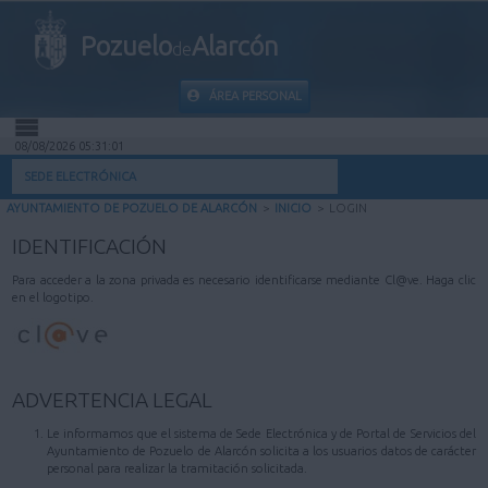
Pozuelo
Alarcón
de
ÁREA PERSONAL
08/08/2026 05:31:01
INICIO
SEDE ELECTRÓNICA
AYUNTAMIENTO DE POZUELO DE ALARCÓN
>
INICIO
>
LOGIN
INFORMACIÓN PÚBLICA
IDENTIFICACIÓN
MI CARPETA
Para acceder a la zona privada es necesario identificarse mediante Cl@ve. Haga clic
en el logotipo.
INFORMACIÓN MUNICIPAL
AYUDA
ADVERTENCIA LEGAL
Le informamos que el sistema de Sede Electrónica y de Portal de Servicios del
Ayuntamiento de Pozuelo de Alarcón solicita a los usuarios datos de carácter
personal para realizar la tramitación solicitada.