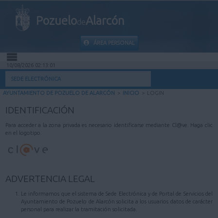
Pozuelo
Alarcón
de
ÁREA PERSONAL
10/08/2026 02:13:01
INICIO
SEDE ELECTRÓNICA
AYUNTAMIENTO DE POZUELO DE ALARCÓN
>
INICIO
>
LOGIN
INFORMACIÓN PÚBLICA
IDENTIFICACIÓN
MI CARPETA
Para acceder a la zona privada es necesario identificarse mediante Cl@ve. Haga clic
en el logotipo.
INFORMACIÓN MUNICIPAL
AYUDA
ADVERTENCIA LEGAL
Le informamos que el sistema de Sede Electrónica y de Portal de Servicios del
Ayuntamiento de Pozuelo de Alarcón solicita a los usuarios datos de carácter
personal para realizar la tramitación solicitada.