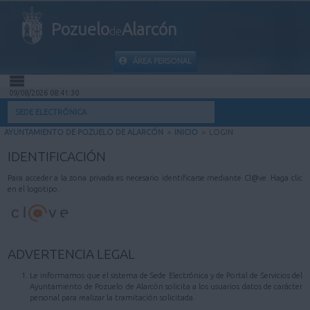
Pozuelo
Alarcón
de
ÁREA PERSONAL
09/08/2026 08:41:30
INICIO
SEDE ELECTRÓNICA
AYUNTAMIENTO DE POZUELO DE ALARCÓN
>
INICIO
>
LOGIN
INFORMACIÓN PÚBLICA
IDENTIFICACIÓN
MI CARPETA
Para acceder a la zona privada es necesario identificarse mediante Cl@ve. Haga clic
en el logotipo.
INFORMACIÓN MUNICIPAL
AYUDA
ADVERTENCIA LEGAL
Le informamos que el sistema de Sede Electrónica y de Portal de Servicios del
Ayuntamiento de Pozuelo de Alarcón solicita a los usuarios datos de carácter
personal para realizar la tramitación solicitada.