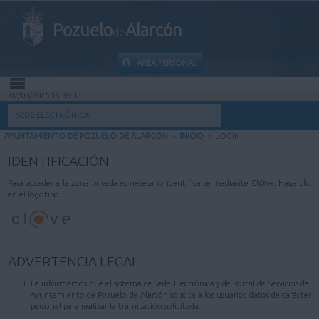
Pozuelo
Alarcón
de
ÁREA PERSONAL
07/08/2026 15:39:33
INICIO
SEDE ELECTRÓNICA
AYUNTAMIENTO DE POZUELO DE ALARCÓN
>
INICIO
>
LOGIN
INFORMACIÓN PÚBLICA
IDENTIFICACIÓN
MI CARPETA
Para acceder a la zona privada es necesario identificarse mediante Cl@ve. Haga clic
en el logotipo.
INFORMACIÓN MUNICIPAL
AYUDA
ADVERTENCIA LEGAL
Le informamos que el sistema de Sede Electrónica y de Portal de Servicios del
Ayuntamiento de Pozuelo de Alarcón solicita a los usuarios datos de carácter
personal para realizar la tramitación solicitada.