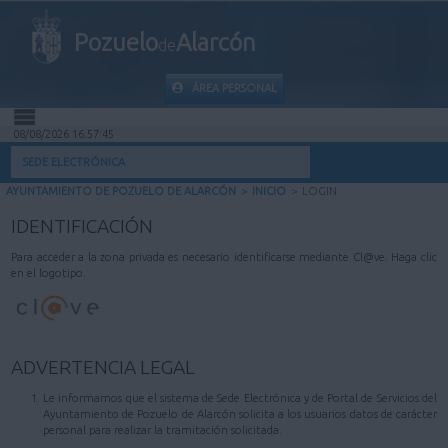
Pozuelo
Alarcón
de
ÁREA PERSONAL
08/08/2026 16:57:45
INICIO
SEDE ELECTRÓNICA
AYUNTAMIENTO DE POZUELO DE ALARCÓN
>
INICIO
>
LOGIN
INFORMACIÓN PÚBLICA
IDENTIFICACIÓN
MI CARPETA
Para acceder a la zona privada es necesario identificarse mediante Cl@ve. Haga clic
en el logotipo.
INFORMACIÓN MUNICIPAL
AYUDA
ADVERTENCIA LEGAL
Le informamos que el sistema de Sede Electrónica y de Portal de Servicios del
Ayuntamiento de Pozuelo de Alarcón solicita a los usuarios datos de carácter
personal para realizar la tramitación solicitada.