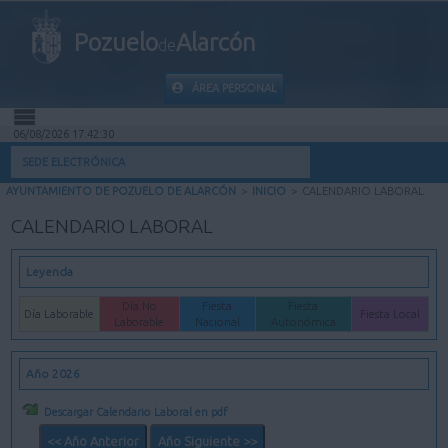
Pozuelo
Alarcón
de
ÁREA PERSONAL
06/08/2026 17:42:30
INICIO
SEDE ELECTRÓNICA
AYUNTAMIENTO DE POZUELO DE ALARCÓN
>
INICIO
>
CALENDARIO LABORAL
INFORMACIÓN PÚBLICA
CALENDARIO LABORAL
MI CARPETA
Leyenda
INFORMACIÓN MUNICIPAL
Día No
Fiesta
Fiesta
Día Laborable
Fiesta Local
Laborable
Nacional
Autonómica
AYUDA
Año 2026
Descargar Calendario Laboral en pdf
<< Año Anterior
Año Siguiente >>