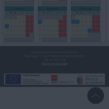
31
Octubre
Noviembre
Diciembre
L
M
M
J
V
S
D
L
M
M
J
V
S
D
L
M
M
J
V
S
D
1
2
3
4
1
1
2
3
4
5
6
5
6
7
8
9
10
11
2
3
4
5
6
7
8
7
8
9
10
11
12
13
12
13
14
15
16
17
18
9
10
11
12
13
14
15
14
15
16
17
18
19
20
19
20
21
22
23
24
25
16
17
18
19
20
21
22
21
22
23
24
25
26
27
26
27
28
29
30
31
23
24
25
26
27
28
29
28
29
30
31
30
Ayuntamiento de Pozuelo de Alarcón.
Plaza Mayor 1, 28223 Pozuelo de Alarcón (Madrid)
Telf. 91 452 27 00
Política de privacidad