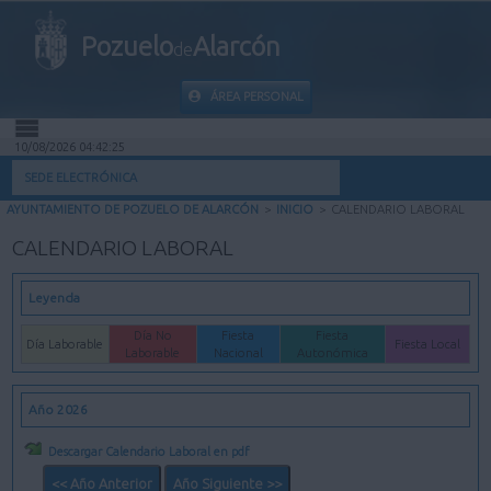
Pozuelo
Alarcón
de
ÁREA PERSONAL
10/08/2026 04:42:25
INICIO
SEDE ELECTRÓNICA
AYUNTAMIENTO DE POZUELO DE ALARCÓN
>
INICIO
>
CALENDARIO LABORAL
INFORMACIÓN PÚBLICA
CALENDARIO LABORAL
MI CARPETA
Leyenda
INFORMACIÓN MUNICIPAL
Día No
Fiesta
Fiesta
Día Laborable
Fiesta Local
Laborable
Nacional
Autonómica
AYUDA
Año 2026
Descargar Calendario Laboral en pdf
<< Año Anterior
Año Siguiente >>