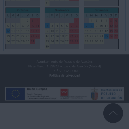
31
Octubre
Noviembre
Diciembre
L
M
M
J
V
S
D
L
M
M
J
V
S
D
L
M
M
J
V
S
D
1
2
3
4
1
1
2
3
4
5
6
5
6
7
8
9
10
11
2
3
4
5
6
7
8
7
8
9
10
11
12
13
12
13
14
15
16
17
18
9
10
11
12
13
14
15
14
15
16
17
18
19
20
19
20
21
22
23
24
25
16
17
18
19
20
21
22
21
22
23
24
25
26
27
26
27
28
29
30
31
23
24
25
26
27
28
29
28
29
30
31
30
Ayuntamiento de Pozuelo de Alarcón.
Plaza Mayor 1, 28223 Pozuelo de Alarcón (Madrid)
Telf. 91 452 27 00
Política de privacidad