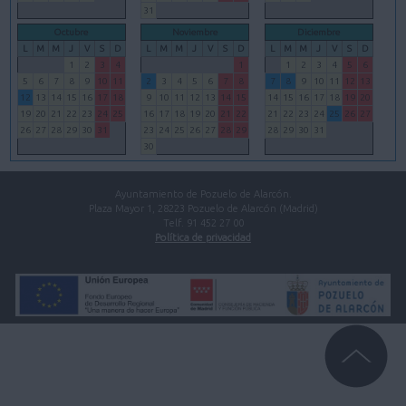
31
Octubre
Noviembre
Diciembre
L
M
M
J
V
S
D
L
M
M
J
V
S
D
L
M
M
J
V
S
D
1
2
3
4
1
1
2
3
4
5
6
5
6
7
8
9
10
11
2
3
4
5
6
7
8
7
8
9
10
11
12
13
12
13
14
15
16
17
18
9
10
11
12
13
14
15
14
15
16
17
18
19
20
19
20
21
22
23
24
25
16
17
18
19
20
21
22
21
22
23
24
25
26
27
26
27
28
29
30
31
23
24
25
26
27
28
29
28
29
30
31
30
Ayuntamiento de Pozuelo de Alarcón.
Plaza Mayor 1, 28223 Pozuelo de Alarcón (Madrid)
Telf. 91 452 27 00
Política de privacidad