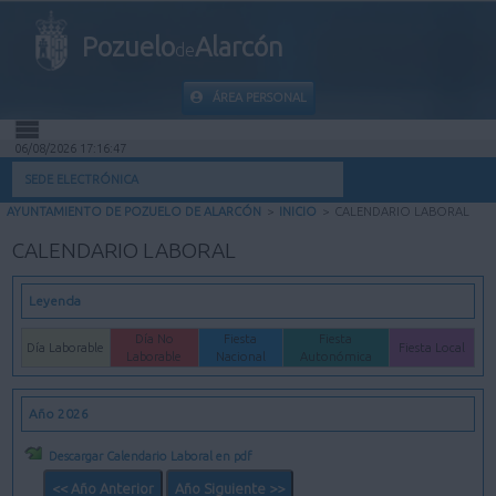
Pozuelo
Alarcón
de
ÁREA PERSONAL
06/08/2026 17:16:47
INICIO
SEDE ELECTRÓNICA
AYUNTAMIENTO DE POZUELO DE ALARCÓN
>
INICIO
>
CALENDARIO LABORAL
INFORMACIÓN PÚBLICA
CALENDARIO LABORAL
MI CARPETA
Leyenda
INFORMACIÓN MUNICIPAL
Día No
Fiesta
Fiesta
Día Laborable
Fiesta Local
Laborable
Nacional
Autonómica
AYUDA
Año 2026
Descargar Calendario Laboral en pdf
<< Año Anterior
Año Siguiente >>