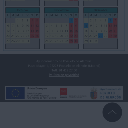
Octubre
Noviembre
Diciembre
L
M
M
J
V
S
D
L
M
M
J
V
S
D
L
M
M
J
V
S
D
1
2
3
4
5
1
2
1
2
3
4
5
6
7
6
7
8
9
10
11
12
3
4
5
6
7
8
9
8
9
10
11
12
13
14
13
14
15
16
17
18
19
10
11
12
13
14
15
16
15
16
17
18
19
20
21
20
21
22
23
24
25
26
17
18
19
20
21
22
23
22
23
24
25
26
27
28
27
28
29
30
31
24
25
26
27
28
29
30
29
30
31
Ayuntamiento de Pozuelo de Alarcón.
Plaza Mayor 1, 28223 Pozuelo de Alarcón (Madrid)
Telf. 91 452 27 00
Política de privacidad