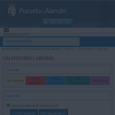
Pozuelo
Alarcón
de
ÁREA PERSONAL
09/08/2026 08:29:52
INICIO
SEDE ELECTRÓNICA
AYUNTAMIENTO DE POZUELO DE ALARCÓN
>
INICIO
>
CALENDARIO LABORAL
INFORMACIÓN PÚBLICA
CALENDARIO LABORAL
MI CARPETA
Leyenda
INFORMACIÓN MUNICIPAL
Día No
Fiesta
Fiesta
Día Laborable
Fiesta Local
Laborable
Nacional
Autonómica
AYUDA
Año 2025
Descargar Calendario Laboral en pdf
<< Año Anterior
Año Siguiente >>