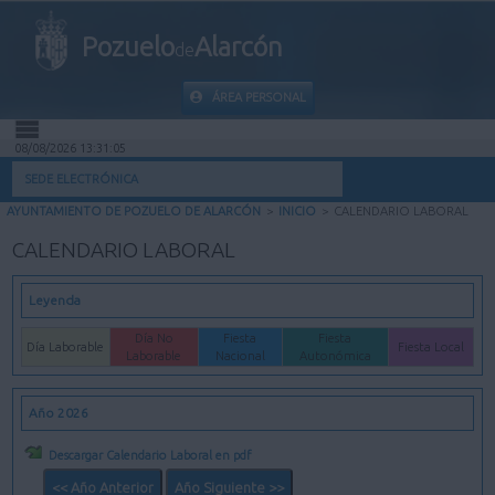
Pozuelo
Alarcón
de
ÁREA PERSONAL
08/08/2026 13:31:05
INICIO
SEDE ELECTRÓNICA
AYUNTAMIENTO DE POZUELO DE ALARCÓN
>
INICIO
>
CALENDARIO LABORAL
INFORMACIÓN PÚBLICA
CALENDARIO LABORAL
MI CARPETA
Leyenda
INFORMACIÓN MUNICIPAL
Día No
Fiesta
Fiesta
Día Laborable
Fiesta Local
Laborable
Nacional
Autonómica
AYUDA
Año 2026
Descargar Calendario Laboral en pdf
<< Año Anterior
Año Siguiente >>