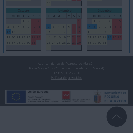
31
Octubre
Noviembre
Diciembre
L
M
M
J
V
S
D
L
M
M
J
V
S
D
L
M
M
J
V
S
D
1
2
3
4
1
1
2
3
4
5
6
5
6
7
8
9
10
11
2
3
4
5
6
7
8
7
8
9
10
11
12
13
12
13
14
15
16
17
18
9
10
11
12
13
14
15
14
15
16
17
18
19
20
19
20
21
22
23
24
25
16
17
18
19
20
21
22
21
22
23
24
25
26
27
26
27
28
29
30
31
23
24
25
26
27
28
29
28
29
30
31
30
Ayuntamiento de Pozuelo de Alarcón.
Plaza Mayor 1, 28223 Pozuelo de Alarcón (Madrid)
Telf. 91 452 27 00
Política de privacidad