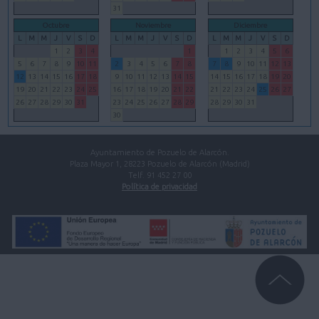
31
Octubre
Noviembre
Diciembre
L
M
M
J
V
S
D
L
M
M
J
V
S
D
L
M
M
J
V
S
D
1
2
3
4
1
1
2
3
4
5
6
5
6
7
8
9
10
11
2
3
4
5
6
7
8
7
8
9
10
11
12
13
12
13
14
15
16
17
18
9
10
11
12
13
14
15
14
15
16
17
18
19
20
19
20
21
22
23
24
25
16
17
18
19
20
21
22
21
22
23
24
25
26
27
26
27
28
29
30
31
23
24
25
26
27
28
29
28
29
30
31
30
Ayuntamiento de Pozuelo de Alarcón.
Plaza Mayor 1, 28223 Pozuelo de Alarcón (Madrid)
Telf. 91 452 27 00
Política de privacidad