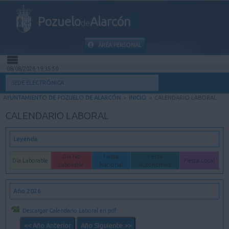
Pozuelo
Alarcón
de
ÁREA PERSONAL
08/08/2026 19:35:50
INICIO
SEDE ELECTRÓNICA
AYUNTAMIENTO DE POZUELO DE ALARCÓN
>
INICIO
>
CALENDARIO LABORAL
INFORMACIÓN PÚBLICA
CALENDARIO LABORAL
MI CARPETA
Leyenda
INFORMACIÓN MUNICIPAL
Día No
Fiesta
Fiesta
Día Laborable
Fiesta Local
Laborable
Nacional
Autonómica
AYUDA
Año 2026
Descargar Calendario Laboral en pdf
<< Año Anterior
Año Siguiente >>