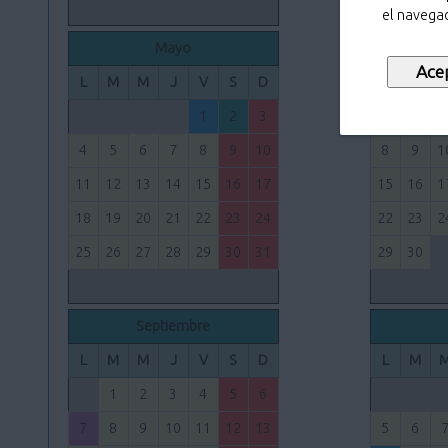
el navegad
Mayo
L
M
M
J
V
S
D
L
M
1
2
3
1
2
4
5
6
7
8
9
10
8
9
1
11
12
13
14
15
16
17
15
16
1
18
19
20
21
22
23
24
22
23
2
25
26
27
28
29
30
31
29
30
Septiembre
L
M
M
J
V
S
D
L
M
1
2
3
4
5
6
7
8
9
10
11
12
13
5
6