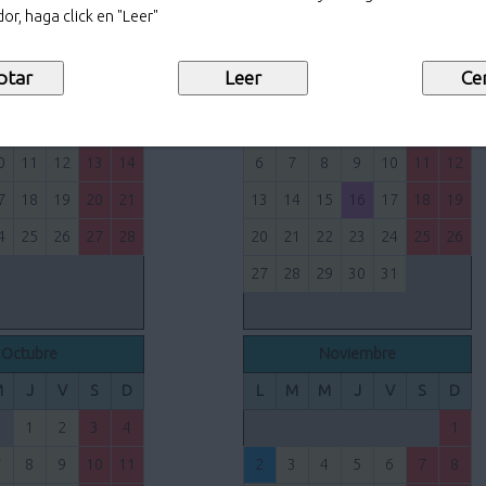
30
31
or, haga click en "Leer"
Junio
Julio
M
J
V
S
D
L
M
M
J
V
S
D
3
4
5
6
7
1
2
3
4
5
0
11
12
13
14
6
7
8
9
10
11
12
7
18
19
20
21
13
14
15
16
17
18
19
4
25
26
27
28
20
21
22
23
24
25
26
27
28
29
30
31
Octubre
Noviembre
M
J
V
S
D
L
M
M
J
V
S
D
1
2
3
4
1
7
8
9
10
11
2
3
4
5
6
7
8