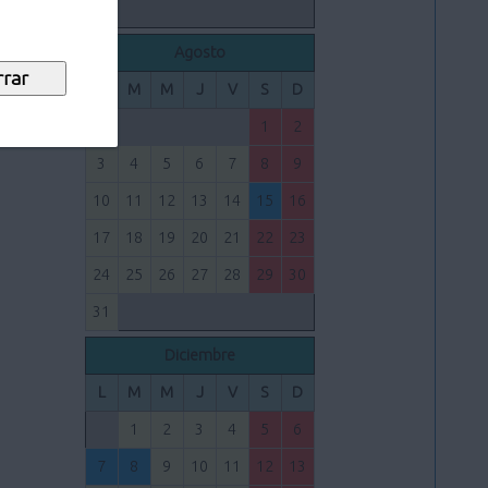
Agosto
L
M
M
J
V
S
D
1
2
3
4
5
6
7
8
9
10
11
12
13
14
15
16
17
18
19
20
21
22
23
24
25
26
27
28
29
30
31
Diciembre
L
M
M
J
V
S
D
1
2
3
4
5
6
7
8
9
10
11
12
13