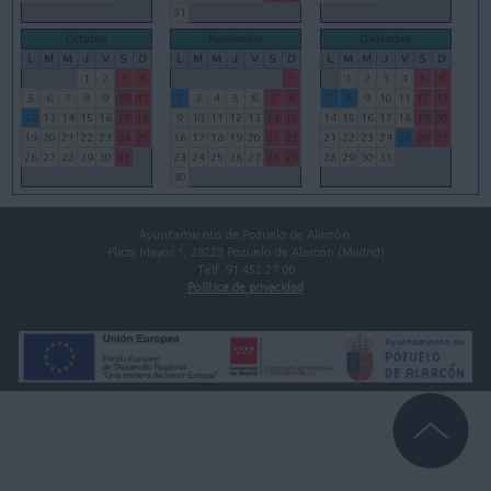
31
Octubre
Noviembre
Diciembre
L
M
M
J
V
S
D
L
M
M
J
V
S
D
L
M
M
J
V
S
D
1
2
3
4
1
1
2
3
4
5
6
5
6
7
8
9
10
11
2
3
4
5
6
7
8
7
8
9
10
11
12
13
12
13
14
15
16
17
18
9
10
11
12
13
14
15
14
15
16
17
18
19
20
19
20
21
22
23
24
25
16
17
18
19
20
21
22
21
22
23
24
25
26
27
26
27
28
29
30
31
23
24
25
26
27
28
29
28
29
30
31
30
Ayuntamiento de Pozuelo de Alarcón.
Plaza Mayor 1, 28223 Pozuelo de Alarcón (Madrid)
Telf. 91 452 27 00
Política de privacidad