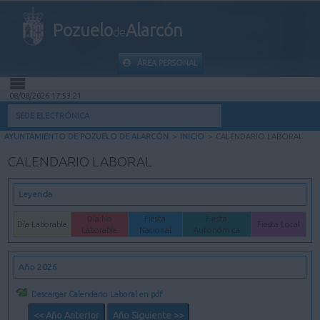
Pozuelo
Alarcón
de
ÁREA PERSONAL
08/08/2026 17:53:21
INICIO
SEDE ELECTRÓNICA
AYUNTAMIENTO DE POZUELO DE ALARCÓN
>
INICIO
>
CALENDARIO LABORAL
INFORMACIÓN PÚBLICA
CALENDARIO LABORAL
MI CARPETA
Leyenda
INFORMACIÓN MUNICIPAL
Día No
Fiesta
Fiesta
Día Laborable
Fiesta Local
Laborable
Nacional
Autonómica
AYUDA
Año 2026
Descargar Calendario Laboral en pdf
<< Año Anterior
Año Siguiente >>