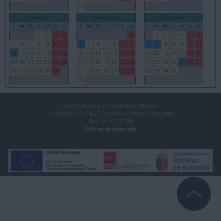
31
Octubre
Noviembre
Diciembre
L
M
M
J
V
S
D
L
M
M
J
V
S
D
L
M
M
J
V
S
D
1
2
3
4
1
1
2
3
4
5
6
5
6
7
8
9
10
11
2
3
4
5
6
7
8
7
8
9
10
11
12
13
12
13
14
15
16
17
18
9
10
11
12
13
14
15
14
15
16
17
18
19
20
19
20
21
22
23
24
25
16
17
18
19
20
21
22
21
22
23
24
25
26
27
26
27
28
29
30
31
23
24
25
26
27
28
29
28
29
30
31
30
Ayuntamiento de Pozuelo de Alarcón.
Plaza Mayor 1, 28223 Pozuelo de Alarcón (Madrid)
Telf. 91 452 27 00
Política de privacidad