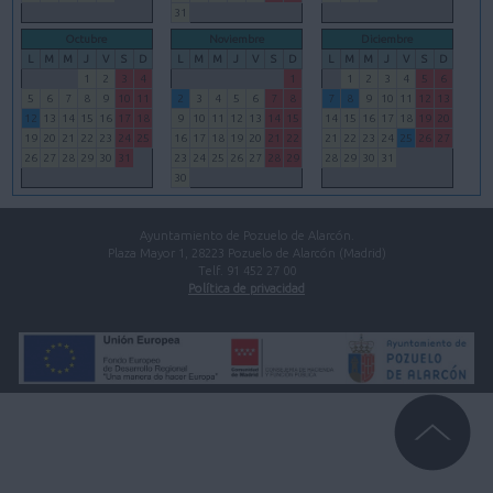
31
Octubre
Noviembre
Diciembre
L
M
M
J
V
S
D
L
M
M
J
V
S
D
L
M
M
J
V
S
D
1
2
3
4
1
1
2
3
4
5
6
5
6
7
8
9
10
11
2
3
4
5
6
7
8
7
8
9
10
11
12
13
12
13
14
15
16
17
18
9
10
11
12
13
14
15
14
15
16
17
18
19
20
19
20
21
22
23
24
25
16
17
18
19
20
21
22
21
22
23
24
25
26
27
26
27
28
29
30
31
23
24
25
26
27
28
29
28
29
30
31
30
Ayuntamiento de Pozuelo de Alarcón.
Plaza Mayor 1, 28223 Pozuelo de Alarcón (Madrid)
Telf. 91 452 27 00
Política de privacidad