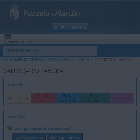
Pozuelo
Alarcón
de
ÁREA PERSONAL
07/08/2026 18:16:35
INICIO
SEDE ELECTRÓNICA
AYUNTAMIENTO DE POZUELO DE ALARCÓN
>
INICIO
>
CALENDARIO LABORAL
INFORMACIÓN PÚBLICA
CALENDARIO LABORAL
MI CARPETA
Leyenda
INFORMACIÓN MUNICIPAL
Día No
Fiesta
Fiesta
Día Laborable
Fiesta Local
Laborable
Nacional
Autonómica
AYUDA
Año 2026
Descargar Calendario Laboral en pdf
<< Año Anterior
Año Siguiente >>