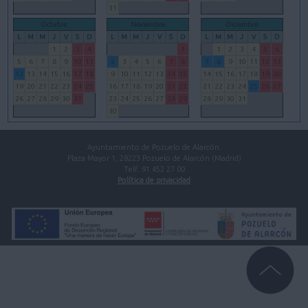
31
Octubre
Noviembre
Diciembre
L
M
M
J
V
S
D
L
M
M
J
V
S
D
L
M
M
J
V
S
D
1
2
3
4
1
1
2
3
4
5
6
5
6
7
8
9
10
11
2
3
4
5
6
7
8
7
8
9
10
11
12
13
12
13
14
15
16
17
18
9
10
11
12
13
14
15
14
15
16
17
18
19
20
19
20
21
22
23
24
25
16
17
18
19
20
21
22
21
22
23
24
25
26
27
26
27
28
29
30
31
23
24
25
26
27
28
29
28
29
30
31
30
Ayuntamiento de Pozuelo de Alarcón.
Plaza Mayor 1, 28223 Pozuelo de Alarcón (Madrid)
Telf. 91 452 27 00
Política de privacidad