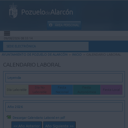
Pozuelo
Alarcón
de
ÁREA PERSONAL
09/08/2026 08:33:14
INICIO
SEDE ELECTRÓNICA
AYUNTAMIENTO DE POZUELO DE ALARCÓN
>
INICIO
>
CALENDARIO LABORAL
INFORMACIÓN PÚBLICA
CALENDARIO LABORAL
MI CARPETA
Leyenda
INFORMACIÓN MUNICIPAL
Día No
Fiesta
Fiesta
Día Laborable
Fiesta Local
Laborable
Nacional
Autonómica
AYUDA
Año 2026
Descargar Calendario Laboral en pdf
<< Año Anterior
Año Siguiente >>