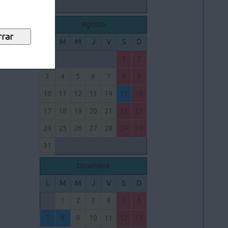
Agosto
L
M
M
J
V
S
D
1
2
3
4
5
6
7
8
9
10
11
12
13
14
15
16
17
18
19
20
21
22
23
24
25
26
27
28
29
30
31
Diciembre
L
M
M
J
V
S
D
1
2
3
4
5
6
7
8
9
10
11
12
13