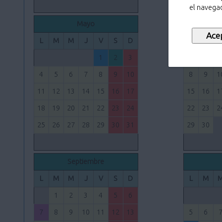
el navegad
Mayo
L
M
M
J
V
S
D
L
M
1
2
3
1
2
4
5
6
7
8
9
10
8
9
1
11
12
13
14
15
16
17
15
16
1
18
19
20
21
22
23
24
22
23
2
25
26
27
28
29
30
31
29
30
Septiembre
L
M
M
J
V
S
D
L
M
1
2
3
4
5
6
7
8
9
10
11
12
13
5
6