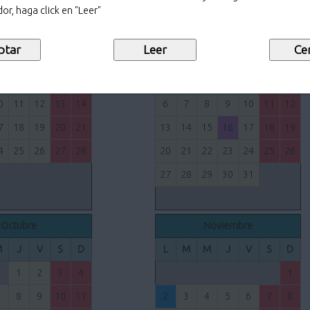
30
31
or, haga click en "Leer"
Junio
Julio
M
J
V
S
D
L
M
M
J
V
S
D
3
4
5
6
7
1
2
3
4
5
0
11
12
13
14
6
7
8
9
10
11
12
7
18
19
20
21
13
14
15
16
17
18
19
4
25
26
27
28
20
21
22
23
24
25
26
27
28
29
30
31
Octubre
Noviembre
M
J
V
S
D
L
M
M
J
V
S
D
1
2
3
4
1
7
8
9
10
11
2
3
4
5
6
7
8