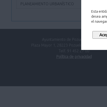
PLANEAMIENTO URBANÍSTICO
Esta entid
desea amp
el navegad
Ayuntamiento de Pozuelo de Alarcón.
Plaza Mayor 1, 28223 Pozuelo de Alarcón (M
Telf. 91 452 27 00
Política de privacidad