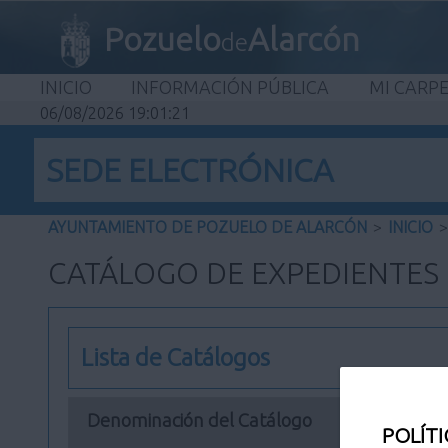
Pozuelo
Alarcón
de
INICIO
INFORMACIÓN PÚBLICA
MI CARP
06/08/2026 19:01:21
SEDE ELECTRÓNICA
AYUNTAMIENTO DE POZUELO DE ALARCÓN
>
INICIO
>
CATÁLOGO DE EXPEDIENTES
Lista de Catálogos
Denominación del Catálogo
POLÍTI