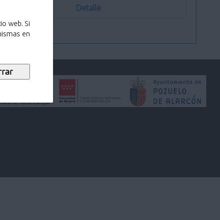
Detalle
io web. Si
 mismas en