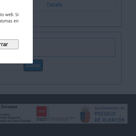
Detalle
io web. Si
 mismas en