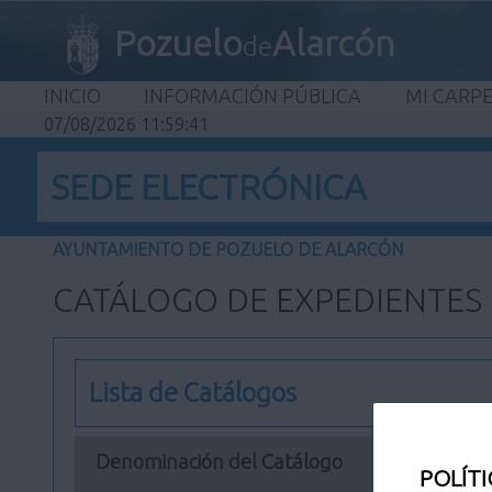
Pozuelo
Alarcón
de
INICIO
INFORMACIÓN PÚBLICA
MI CARP
07/08/2026 11:59:41
SEDE ELECTRÓNICA
AYUNTAMIENTO DE POZUELO DE ALARCÓN
CATÁLOGO DE EXPEDIENTES
Lista de Catálogos
Denominación del Catálogo
POLÍTI