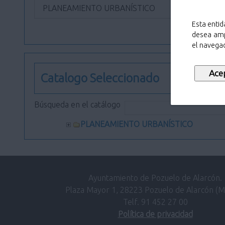
PLANEAMIENTO URBANÍSTICO
Esta entid
desea amp
el navegad
Catalogo Seleccionado
Búsqueda en el catálogo
PLANEAMIENTO URBANÍSTICO
Ayuntamiento de Pozuelo de Alarcón.
Plaza Mayor 1, 28223 Pozuelo de Alarcón (M
Telf. 91 452 27 00
Política de privacidad