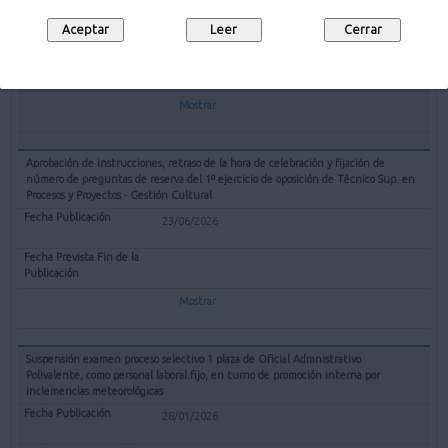
09/07/2026
10/08/2026
Mostrar
Aprobación de instrucciones, retraso de la hora de celebración y fijación de
número de preguntas de reserva del 1º ejercicio de oposición de Técnico Sup. en
Procesos y Proyectos - Gestión Cultural
23/06/2026
Mostrar
Suspensión examen proceso selectivo 1 plaza de Oficial Admnistrativo
Polivalente, como personal laboral fijo, en turno de promoción interna por
inclemencias meteorológicas
28/01/2026