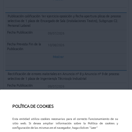
Publicación calificación 1er ejercicio oposición y fecha apertura plicas de proceso
selectivo de 1 plaza de Encargado de Sala (Instalaciones Teatro), Subgrupo C2.
Personal Laboral
09/07/2026
10/08/2026
Mostrar
Rectificación de errores materiales en Anuncio nº 8 y Anuncio nº 9 de proceso
selectivo de 1 plaza de Ingeniero/a Técnico/a Industrial
09/07/2026
10/08/2026
POLÍTICA DE COOKIES
Mostrar
Esta entidad utiliza cookies necesarias para el correcto funcionamiento de su
sitio web. Si desea ampliar información sobre la Política de cookies y
Valoración méritos y propuesta declarar desierto el concurso Técnico de gestión
configuración de las mismas en el navegador, haga click en "Leer"
catastral