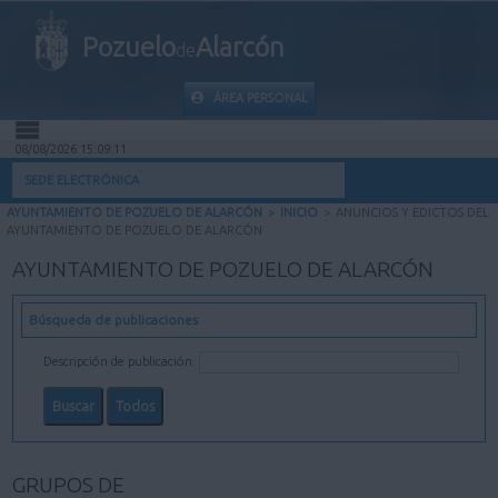
Pozuelo
Alarcón
de
ÁREA PERSONAL
08/08/2026 15:09:12
INICIO
SEDE ELECTRÓNICA
AYUNTAMIENTO DE POZUELO DE ALARCÓN
>
INICIO
>
ANUNCIOS Y EDICTOS DEL
INFORMACIÓN PÚBLICA
AYUNTAMIENTO DE POZUELO DE ALARCÓN
AYUNTAMIENTO DE POZUELO DE ALARCÓN
MI CARPETA
Búsqueda de publicaciones
INFORMACIÓN MUNICIPAL
Descripción de publicación
AYUDA
GRUPOS DE