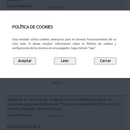
09/07/2026
10/08/2026
POLÍTICA DE COOKIES
Mostrar
Esta entidad utiliza cookies necesarias para el correcto funcionamiento de su
sitio web. Si desea ampliar información sobre la Política de cookies y
Nombramiento del puesto de trabajo denominado Intendente Jefe Policía
configuración de las mismas en el navegador, haga click en "Leer"
Municipal
07/07/2026
07/08/2026
Mostrar
Aprobación de instrucciones, retraso de la hora de celebración y fijación de
número de preguntas de reserva del 1º ejercicio de oposición de Técnico Sup. en
Procesos y Proyectos - Gestión Cultural
23/06/2026