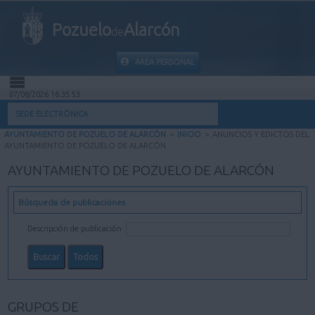
Pozuelo
Alarcón
de
ÁREA PERSONAL
07/08/2026 16:35:54
INICIO
SEDE ELECTRÓNICA
AYUNTAMIENTO DE POZUELO DE ALARCÓN
>
INICIO
>
ANUNCIOS Y EDICTOS DEL
INFORMACIÓN PÚBLICA
AYUNTAMIENTO DE POZUELO DE ALARCÓN
AYUNTAMIENTO DE POZUELO DE ALARCÓN
MI CARPETA
Búsqueda de publicaciones
INFORMACIÓN MUNICIPAL
Descripción de publicación
AYUDA
GRUPOS DE