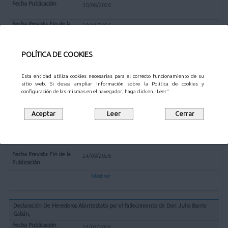
30/06/2026
20/11/2026
Mostrar
POLÍTICA DE COOKIES
Esta entidad utiliza cookies necesarias para el correcto funcionamiento de su
sitio web. Si desea ampliar información sobre la Política de cookies y
OTROS
configuración de las mismas en el navegador, haga click en "Leer"
Declaración De Herederos Abintestato por el fallecimiento de Doña Eusebia
Aguado López
23/07/2026
24/08/2026
Mostrar
Declaración De Herederos Abintestato por el fallecimiento de Don Julio Barrio
Gabán,
23/07/2026