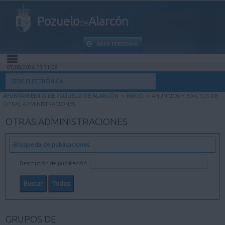
Pozuelo
Alarcón
de
ÁREA PERSONAL
07/08/2026 23:31:08
INICIO
SEDE ELECTRÓNICA
AYUNTAMIENTO DE POZUELO DE ALARCÓN
>
INICIO
>
ANUNCIOS Y EDICTOS DE
INFORMACIÓN PÚBLICA
OTRAS ADMINISTRACIONES
OTRAS ADMINISTRACIONES
MI CARPETA
Búsqueda de publicaciones
INFORMACIÓN MUNICIPAL
Descripción de publicación
AYUDA
GRUPOS DE