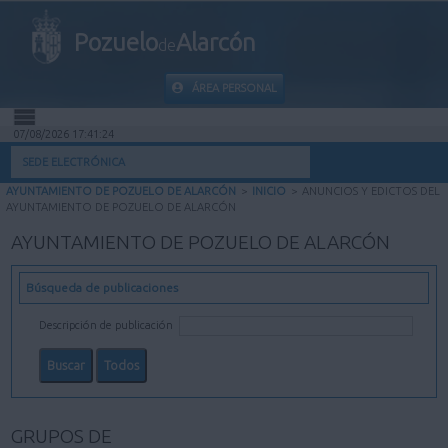
Pozuelo
Alarcón
de
ÁREA PERSONAL
07/08/2026 17:41:25
INICIO
SEDE ELECTRÓNICA
AYUNTAMIENTO DE POZUELO DE ALARCÓN
>
INICIO
>
ANUNCIOS Y EDICTOS DEL
INFORMACIÓN PÚBLICA
AYUNTAMIENTO DE POZUELO DE ALARCÓN
AYUNTAMIENTO DE POZUELO DE ALARCÓN
MI CARPETA
Búsqueda de publicaciones
INFORMACIÓN MUNICIPAL
Descripción de publicación
AYUDA
GRUPOS DE