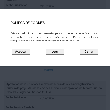
09/07/2026
10/08/2026
POLÍTICA DE COOKIES
Mostrar
Esta entidad utiliza cookies necesarias para el correcto funcionamiento de su
sitio web. Si desea ampliar información sobre la Política de cookies y
Nombramiento del puesto de trabajo denominado Intendente Jefe Policía
configuración de las mismas en el navegador, haga click en "Leer"
Municipal
07/07/2026
07/08/2026
Mostrar
Aprobación de instrucciones, retraso de la hora de celebración y fijación de
número de preguntas de reserva del 1º ejercicio de oposición de Técnico Sup. en
Procesos y Proyectos - Gestión Cultural
23/06/2026