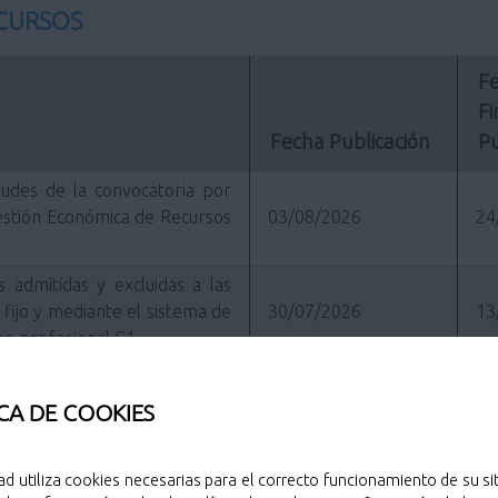
NCURSOS
Fe
Fi
Fecha Publicación
Pu
tudes de la convocatoria por
Gestión Económica de Recursos
03/08/2026
24
s admitidas y excluidas a las
fijo y mediante el sistema de
30/07/2026
13
upo profesional C1
uesta de nombramiento como
27/07/2026
27
cía, Subgrupo A2
CA DE COOKIES
ropuesta de nombramiento como
27/07/2026
27
tor/a del Cuerpo de Policía
ad utiliza cookies necesarias para el correcto funcionamiento de su sit