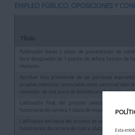
EMPLEO PÚBLICO, OPOSICIONES Y CO
Título
Publicación bases y plazo de presentación de solici
libre designación de 1 puesto de Jefe/a Sección de 
Humanos
Aprobar lista provisional de las personas aspirante
pruebas selectivas convocadas como personal laboral 
oposición, de una plaza de bibliotecario/a Auxiliar, gr
Calificación final del proceso selectivo y Prop
funcionario de carrera 1 plaza de Inspector/a de Poli
POLÍTI
Calificación definitiva del proceso de selección y p
funcionarios de carrera de cuatro plazas de Subinspec
Esta entid