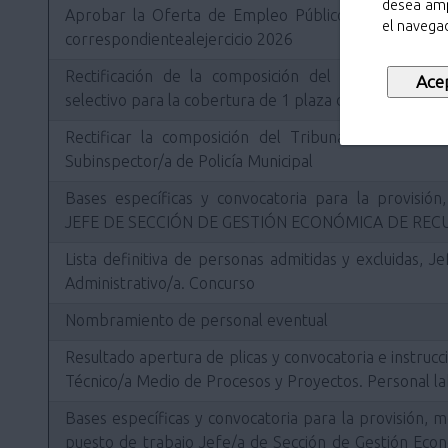
desea amp
Aprobar la Oferta de Empleo Público del Ayuntam
el navegad
correspondientealejercicio 2026
Rectificación de la composición del Tribunal de S
selectivo para la cobertura de 1 plaza de Inspector/a d
Rectificar la composición del Tribunal de selecci
Subinspector/a de Policía Municipal
Bases específicas y convocatoria para la provisión,
JEFE DE SECCIÓN DE GESTIÓN ECONÓMICA DE RE
Lista definitiva de personas admitidas y excluidas, J
Administrativo/a. Concurso
Nombramiento de personal eventual
Resultado apertura de plicas y convocatoria e instrucc
Técnico/a Medio de Procesos y Proyectos. Personal la
Bases específicas y convocatoria para la provisión, m
puesto de trabajo Jefe/a de Sección de Gestión Ec