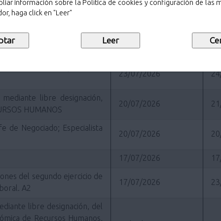
liar información sobre la Política de cookies y configuración de las
iento de Pozuelo de Alarcón
25/07/2026
25
or, haga click en "Leer"
elección relativo al proceso
23/07/2026
24
e Policía Municipal
ón cobertura de 3 plazas de
23/07/2026
24
 mediante libre designación,
20/07/2026
21
CURSOS HUMANOS
efe de Negociado; Especialista
20/07/2026
20
17/07/2026
17
iones del segundo ejercicio de
17/07/2026
23
boral. A2
ediante libre designación, del
onómica de Recursos Humanos,