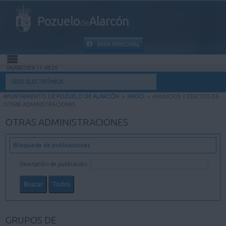
Pozuelo
Alarcón
de
ÁREA PERSONAL
06/08/2026 11:48:20
INICIO
SEDE ELECTRÓNICA
AYUNTAMIENTO DE POZUELO DE ALARCÓN
>
INICIO
>
ANUNCIOS Y EDICTOS DE
INFORMACIÓN PÚBLICA
OTRAS ADMINISTRACIONES
OTRAS ADMINISTRACIONES
MI CARPETA
Búsqueda de publicaciones
INFORMACIÓN MUNICIPAL
Descripción de publicación
AYUDA
GRUPOS DE