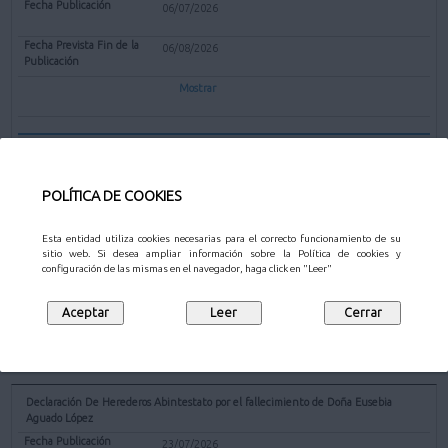
06/07/2026
06/08/2026
Mostrar
Anuncio de cobranza relativo a los recibos del Impuesto sobre Actividades
Económicas de 2026
30/06/2026
POLÍTICA DE COOKIES
20/11/2026
Esta entidad utiliza cookies necesarias para el correcto funcionamiento de su
sitio web. Si desea ampliar información sobre la Política de cookies y
Mostrar
configuración de las mismas en el navegador, haga click en "Leer"
OTROS
Declaración De Herederos Abintestato por el fallecimiento de Doña Eusebia
Aguado López
23/07/2026