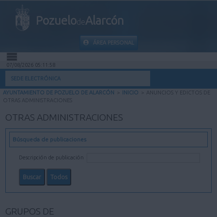
Pozuelo
Alarcón
de
ÁREA PERSONAL
07/08/2026 05:11:58
INICIO
SEDE ELECTRÓNICA
AYUNTAMIENTO DE POZUELO DE ALARCÓN
>
INICIO
>
ANUNCIOS Y EDICTOS DE
INFORMACIÓN PÚBLICA
OTRAS ADMINISTRACIONES
OTRAS ADMINISTRACIONES
MI CARPETA
Búsqueda de publicaciones
INFORMACIÓN MUNICIPAL
Descripción de publicación
AYUDA
GRUPOS DE