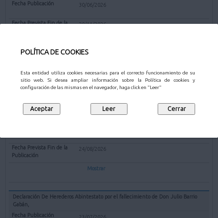
30/06/2026
20/11/2026
Mostrar
POLÍTICA DE COOKIES
Esta entidad utiliza cookies necesarias para el correcto funcionamiento de su
sitio web. Si desea ampliar información sobre la Política de cookies y
OTROS
configuración de las mismas en el navegador, haga click en "Leer"
Declaración De Herederos Abintestato por el fallecimiento de Doña Eusebia
Aguado López
23/07/2026
24/08/2026
Mostrar
Declaración De Herederos Abintestato por el fallecimiento de Don Julio Barrio
Gabán,
23/07/2026