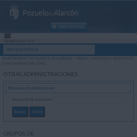
Pozuelo
Alarcón
de
ÁREA PERSONAL
09/08/2026 01:32:21
INICIO
SEDE ELECTRÓNICA
AYUNTAMIENTO DE POZUELO DE ALARCÓN
>
INICIO
>
ANUNCIOS Y EDICTOS DE
INFORMACIÓN PÚBLICA
OTRAS ADMINISTRACIONES
OTRAS ADMINISTRACIONES
MI CARPETA
Búsqueda de publicaciones
INFORMACIÓN MUNICIPAL
Descripción de publicación
AYUDA
GRUPOS DE