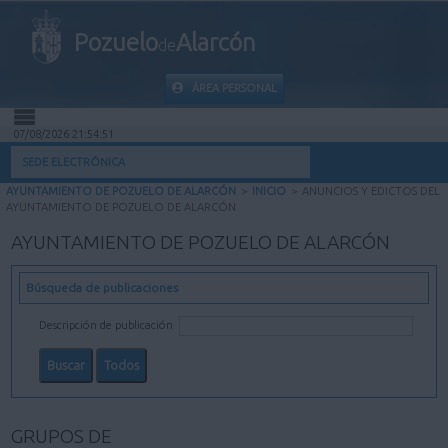
Pozuelo
Alarcón
de
ÁREA PERSONAL
07/08/2026 21:54:52
INICIO
SEDE ELECTRÓNICA
AYUNTAMIENTO DE POZUELO DE ALARCÓN
>
INICIO
>
ANUNCIOS Y EDICTOS DEL
INFORMACIÓN PÚBLICA
AYUNTAMIENTO DE POZUELO DE ALARCÓN
AYUNTAMIENTO DE POZUELO DE ALARCÓN
MI CARPETA
Búsqueda de publicaciones
INFORMACIÓN MUNICIPAL
Descripción de publicación
AYUDA
GRUPOS DE