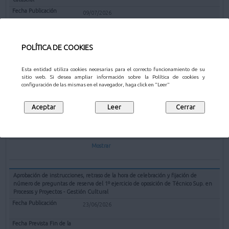
09/07/2026
10/08/2026
POLÍTICA DE COOKIES
Mostrar
Esta entidad utiliza cookies necesarias para el correcto funcionamiento de su
sitio web. Si desea ampliar información sobre la Política de cookies y
Nombramiento del puesto de trabajo denominado Intendente Jefe Policía
configuración de las mismas en el navegador, haga click en "Leer"
Municipal
07/07/2026
07/08/2026
Mostrar
Aprobación de instrucciones, retraso de la hora de celebración y fijación de
número de preguntas de reserva del 1º ejercicio de oposición de Técnico Sup. en
Procesos y Proyectos - Gestión Cultural
23/06/2026