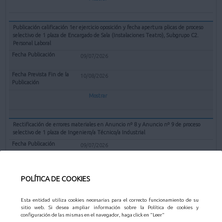
Publicación calificación 1er ejercicio oposición y fecha apertura plicas de proceso
selectivo de 1 plaza de Encargado de Sala (Instalaciones Teatro), Subgrupo C2.
Personal Laboral
09/07/2026
10/08/2026
Mostrar
Rectificación de errores materiales en Anuncio nº 8 y Anuncio nº 9 de proceso
selectivo de 1 plaza de Ingeniero/a Técnico/a Industrial
09/07/2026
10/08/2026
POLÍTICA DE COOKIES
Mostrar
Esta entidad utiliza cookies necesarias para el correcto funcionamiento de su
sitio web. Si desea ampliar información sobre la Política de cookies y
Valoración méritos y propuesta declarar desierto el concurso Técnico de gestión
configuración de las mismas en el navegador, haga click en "Leer"
catastral