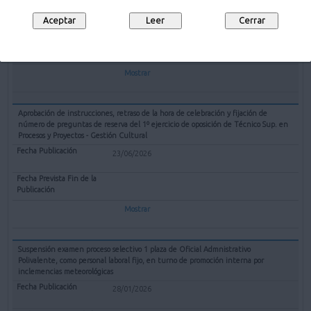
09/07/2026
10/08/2026
Mostrar
Aprobación de instrucciones, retraso de la hora de celebración y fijación de
número de preguntas de reserva del 1º ejercicio de oposición de Técnico Sup. en
Procesos y Proyectos - Gestión Cultural
23/06/2026
Mostrar
Suspensión examen proceso selectivo 1 plaza de Oficial Admnistrativo
Polivalente, como personal laboral fijo, en turno de promoción interna por
inclemencias meteorológicas
28/01/2026