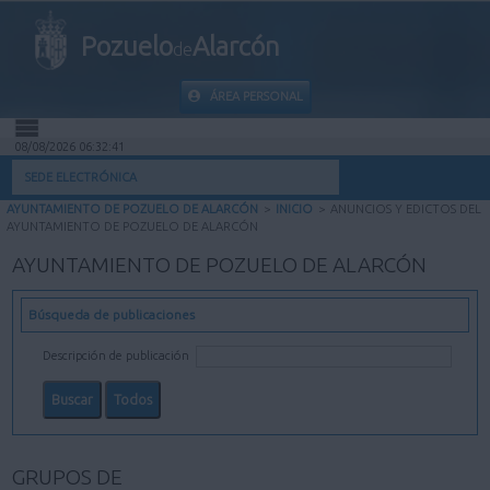
Pozuelo
Alarcón
de
ÁREA PERSONAL
08/08/2026 06:32:42
INICIO
SEDE ELECTRÓNICA
AYUNTAMIENTO DE POZUELO DE ALARCÓN
>
INICIO
>
ANUNCIOS Y EDICTOS DEL
INFORMACIÓN PÚBLICA
AYUNTAMIENTO DE POZUELO DE ALARCÓN
AYUNTAMIENTO DE POZUELO DE ALARCÓN
MI CARPETA
Búsqueda de publicaciones
INFORMACIÓN MUNICIPAL
Descripción de publicación
AYUDA
GRUPOS DE