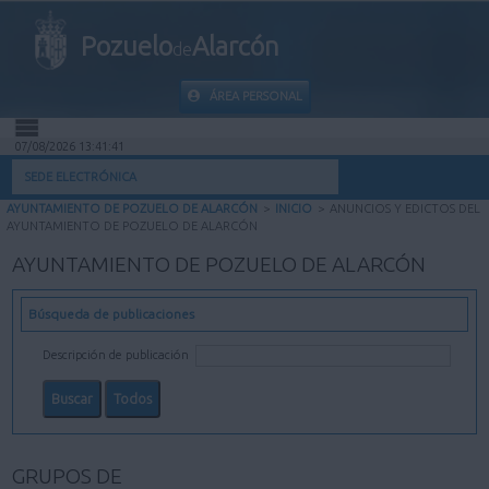
Pozuelo
Alarcón
de
ÁREA PERSONAL
07/08/2026 13:41:42
INICIO
SEDE ELECTRÓNICA
AYUNTAMIENTO DE POZUELO DE ALARCÓN
>
INICIO
>
ANUNCIOS Y EDICTOS DEL
INFORMACIÓN PÚBLICA
AYUNTAMIENTO DE POZUELO DE ALARCÓN
AYUNTAMIENTO DE POZUELO DE ALARCÓN
MI CARPETA
Búsqueda de publicaciones
INFORMACIÓN MUNICIPAL
Descripción de publicación
AYUDA
GRUPOS DE