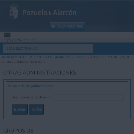
Pozuelo
Alarcón
de
ÁREA PERSONAL
10/08/2026 08:11:52
INICIO
SEDE ELECTRÓNICA
AYUNTAMIENTO DE POZUELO DE ALARCÓN
>
INICIO
>
ANUNCIOS Y EDICTOS DE
INFORMACIÓN PÚBLICA
OTRAS ADMINISTRACIONES
OTRAS ADMINISTRACIONES
MI CARPETA
Búsqueda de publicaciones
INFORMACIÓN MUNICIPAL
Descripción de publicación
AYUDA
GRUPOS DE