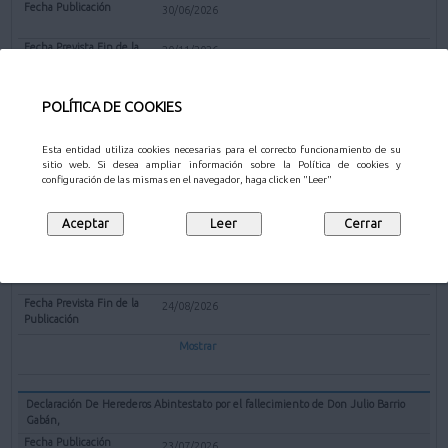
30/06/2026
20/11/2026
Mostrar
POLÍTICA DE COOKIES
Esta entidad utiliza cookies necesarias para el correcto funcionamiento de su
sitio web. Si desea ampliar información sobre la Política de cookies y
OTROS
configuración de las mismas en el navegador, haga click en "Leer"
Declaración De Herederos Abintestato por el fallecimiento de Doña Eusebia
Aguado López
23/07/2026
24/08/2026
Mostrar
Declaración De Herederos Abintestato por el fallecimiento de Don Julio Barrio
Gabán,
23/07/2026