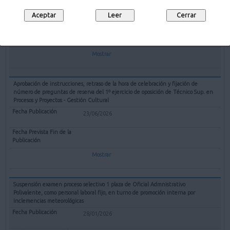
09/07/2026
10/08/2026
Mostrar
Aprobación de instrucciones, retraso de la hora de celebración y fijación de
número de preguntas de reserva del 1º ejercicio de oposición de Técnico Sup. en
Procesos y Proyectos - Gestión Cultural
23/06/2026
Mostrar
Suspensión examen proceso selectivo 1 plaza de Oficial Admnistrativo
Polivalente, como personal laboral fijo, en turno de promoción interna por
inclemencias meteorológicas
28/01/2026