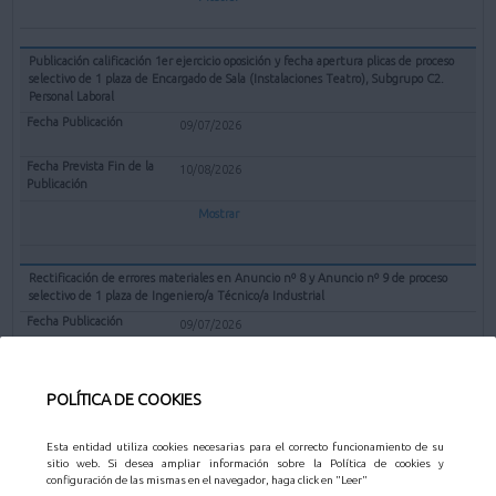
Publicación calificación 1er ejercicio oposición y fecha apertura plicas de proceso
selectivo de 1 plaza de Encargado de Sala (Instalaciones Teatro), Subgrupo C2.
Personal Laboral
09/07/2026
10/08/2026
Mostrar
Rectificación de errores materiales en Anuncio nº 8 y Anuncio nº 9 de proceso
selectivo de 1 plaza de Ingeniero/a Técnico/a Industrial
09/07/2026
10/08/2026
POLÍTICA DE COOKIES
Mostrar
Esta entidad utiliza cookies necesarias para el correcto funcionamiento de su
sitio web. Si desea ampliar información sobre la Política de cookies y
Valoración méritos y propuesta declarar desierto el concurso Técnico de gestión
configuración de las mismas en el navegador, haga click en "Leer"
catastral