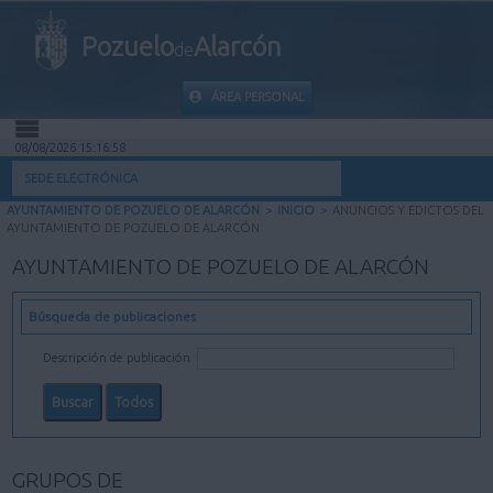
Pozuelo
Alarcón
de
ÁREA PERSONAL
08/08/2026 15:16:59
INICIO
SEDE ELECTRÓNICA
AYUNTAMIENTO DE POZUELO DE ALARCÓN
>
INICIO
>
ANUNCIOS Y EDICTOS DEL
INFORMACIÓN PÚBLICA
AYUNTAMIENTO DE POZUELO DE ALARCÓN
AYUNTAMIENTO DE POZUELO DE ALARCÓN
MI CARPETA
Búsqueda de publicaciones
INFORMACIÓN MUNICIPAL
Descripción de publicación
AYUDA
GRUPOS DE