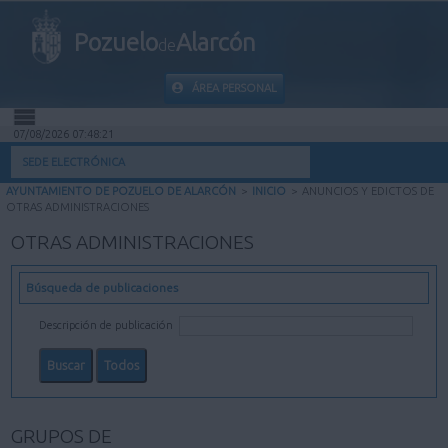
Pozuelo
Alarcón
de
ÁREA PERSONAL
07/08/2026 07:48:21
INICIO
SEDE ELECTRÓNICA
AYUNTAMIENTO DE POZUELO DE ALARCÓN
>
INICIO
>
ANUNCIOS Y EDICTOS DE
INFORMACIÓN PÚBLICA
OTRAS ADMINISTRACIONES
OTRAS ADMINISTRACIONES
MI CARPETA
Búsqueda de publicaciones
INFORMACIÓN MUNICIPAL
Descripción de publicación
AYUDA
GRUPOS DE