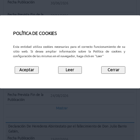
30/06/2026
20/11/2026
Mostrar
POLÍTICA DE COOKIES
Esta entidad utiliza cookies necesarias para el correcto funcionamiento de su
sitio web. Si desea ampliar información sobre la Política de cookies y
OTROS
configuración de las mismas en el navegador, haga click en "Leer"
Declaración De Herederos Abintestato por el fallecimiento de Doña Eusebia
Aguado López
23/07/2026
24/08/2026
Mostrar
Declaración De Herederos Abintestato por el fallecimiento de Don Julio Barrio
Gabán,
23/07/2026