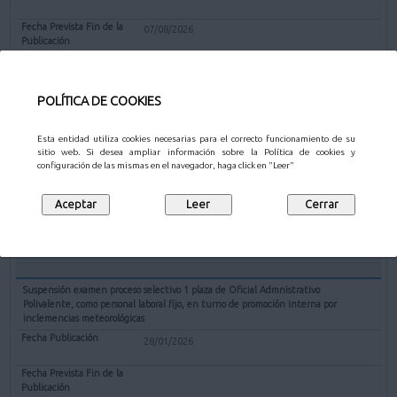
07/08/2026
Mostrar
POLÍTICA DE COOKIES
Aprobación de instrucciones, retraso de la hora de celebración y fijación de
número de preguntas de reserva del 1º ejercicio de oposición de Técnico Sup. en
Esta entidad utiliza cookies necesarias para el correcto funcionamiento de su
Procesos y Proyectos - Gestión Cultural
sitio web. Si desea ampliar información sobre la Política de cookies y
configuración de las mismas en el navegador, haga click en "Leer"
23/06/2026
Mostrar
Suspensión examen proceso selectivo 1 plaza de Oficial Admnistrativo
Polivalente, como personal laboral fijo, en turno de promoción interna por
inclemencias meteorológicas
28/01/2026