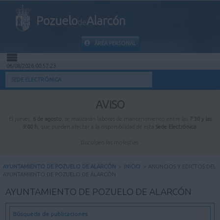
Pozuelo
Alarcón
de
ÁREA PERSONAL
06/08/2026 00:57:24
INICIO
SEDE ELECTRÓNICA
INFORMACIÓN PÚBLICA
AVISO
El jueves,
6 de agosto
, se realizarán labores de mantenimiento entre las
7:30 y las
MI CARPETA
9:00 h
, que pueden afectar a la disponibilidad de esta
Sede Electrónica
.
Disculpen las molestias.
INFORMACIÓN MUNICIPAL
AYUNTAMIENTO DE POZUELO DE ALARCÓN
>
INICIO
>
ANUNCIOS Y EDICTOS DEL
AYUNTAMIENTO DE POZUELO DE ALARCÓN
AYUDA
AYUNTAMIENTO DE POZUELO DE ALARCÓN
Búsqueda de publicaciones