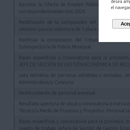
desea amp
Aprobar la Oferta de Empleo Público del Ayuntam
el navegad
correspondientealejercicio 2026
Rectificación de la composición del Tribunal de S
selectivo para la cobertura de 1 plaza de Inspector/a d
Rectificar la composición del Tribunal de selecci
Subinspector/a de Policía Municipal
Bases específicas y convocatoria para la provisión,
JEFE DE SECCIÓN DE GESTIÓN ECONÓMICA DE RE
Lista definitiva de personas admitidas y excluidas, J
Administrativo/a. Concurso
Nombramiento de personal eventual
Resultado apertura de plicas y convocatoria e instrucc
Técnico/a Medio de Procesos y Proyectos. Personal la
Bases específicas y convocatoria para la provisión, m
puesto de trabajo Jefe/a de Sección de Gestión Ec