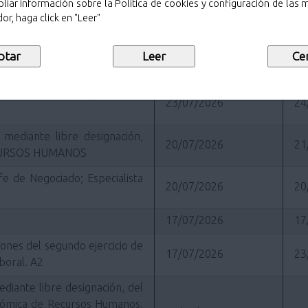
liar información sobre la Política de cookies y configuración de las
iento de Pozuelo de Alarcón
25/07/2026
25
or, haga click en "Leer"
elección relativo al proceso
23/07/2026
24
e Policía Municipal
ón cobertura de 3 plazas de
23/07/2026
24
 mediante libre designación,
20/07/2026
21
CURSOS HUMANOS
efe de Negociado; Especialista
20/07/2026
20
17/07/2026
17
iones del segundo ejercicio de
17/07/2026
23
boral. A2
ediante libre designación, del
onómica de Recursos Humanos,