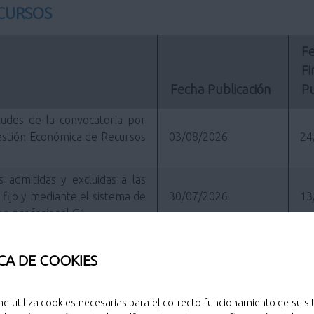
NCURSOS
Fe
Fi
Fecha Publicación
Pu
tudes de la convocatoria por
Gestión Económica de Recursos
03/08/2026
24
s admitidas y excluidas a las
fijo y mediante el sistema de
30/07/2026
13
upo profesional C1
uesta de nombramiento como
27/07/2026
27
cía, Subgrupo A2
CA DE COOKIES
ropuesta de nombramiento como
27/07/2026
27
tor/a del Cuerpo de Policía
ad utiliza cookies necesarias para el correcto funcionamiento de su sit