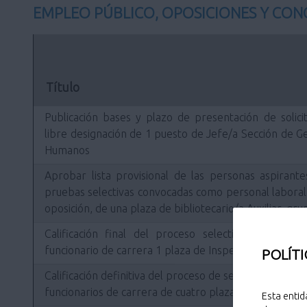
EMPLEO PÚBLICO, OPOSICIONES Y CO
Título
Publicación bases y plazo de presentación de solici
libre designación de 1 puesto de Jefe/a Sección de 
Humanos
Aprobar lista provisional de las personas aspirante
pruebas selectivas convocadas como personal laboral 
oposición, de una plaza de bibliotecario/a Auxiliar, gr
Calificación final del proceso selectivo y Prop
funcionario de carrera 1 plaza de Inspector/a de Poli
POLÍTI
Calificación definitiva del proceso de selección y p
funcionarios de carrera de cuatro plazas de Subinspec
Esta entid